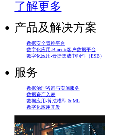
了解更多
产品及解决方案
数据安全管控平台
数字化应用-Bluenic客户数据平台
数字化应用-云捷集成中间件（ESB）
服务
数据治理咨询与实施服务
数据资产入表
数据应用-算法模型 & ML
数字化应用开发