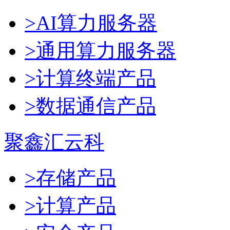
>AI算力服务器
>通用算力服务器
>计算终端产品
>数据通信产品
聚鑫汇云科
>存储产品
>计算产品