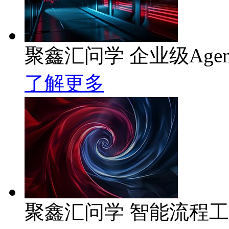
聚鑫汇问学 企业级Age
了解更多
聚鑫汇问学 智能流程