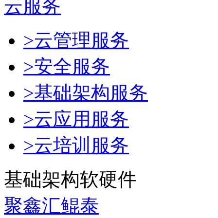
云服务
>云管理服务
>安全服务
>基础架构服务
>云应用服务
>云培训服务
基础架构软硬件
聚鑫汇鲲泰