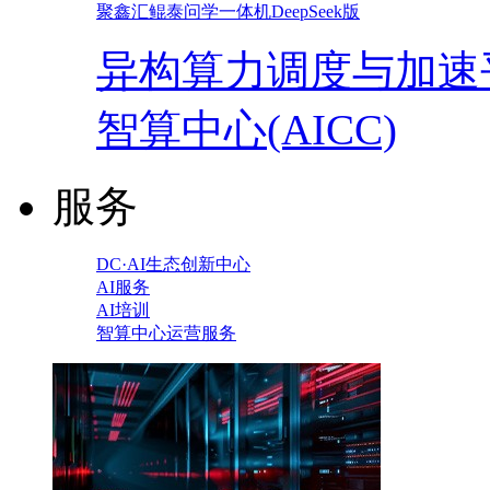
聚鑫汇鲲泰问学一体机DeepSeek版
异构算力调度与加速
智算中心(AICC)
服务
DC·AI生态创新中心
AI服务
AI培训
智算中心运营服务