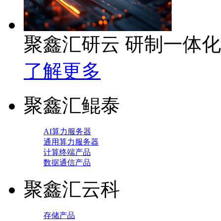
聚鑫汇研云 研制一体
了解更多
聚鑫汇鲲泰
AI算力服务器
通用算力服务器
计算终端产品
数据通信产品
聚鑫汇云科
存储产品